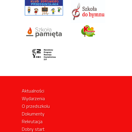
Aktualności
Wydarzenia
O przedszkolu
Dokumenty
Rekrutacja
Dobry start