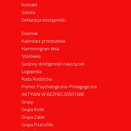
Kontakt
Szkoła
Deklaracja dostępności
Dziennik
Kalendarz przedszkola
Harmonogram dnia
Stołówka
Godziny dostępności nauczycieli
Logopedia
Rada Rodziców
Pomoc Psychologiczno-Pedagogiczna
AKTYWNI W BEZPIECZEŃSTWIE
Grupy:
Grupa Kotki
Grupa Żabki
Grupa Pszczółki